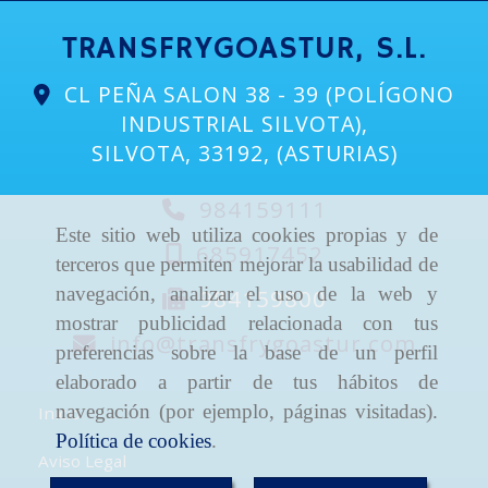
TRANSFRYGOASTUR, S.L.
CL PEÑA SALON 38 - 39 (POLÍGONO
INDUSTRIAL SILVOTA),
SILVOTA
,
33192
,
(ASTURIAS)
984159111
Este sitio web utiliza cookies propias y de
685917452
terceros que permiten mejorar la usabilidad de
navegación, analizar el uso de la web y
984159800
mostrar publicidad relacionada con tus
info
transfrygoastur.com
preferencias sobre la base de un perfil
elaborado a partir de tus hábitos de
navegación (por ejemplo, páginas visitadas).
Inicio
Política de cookies
.
Aviso Legal