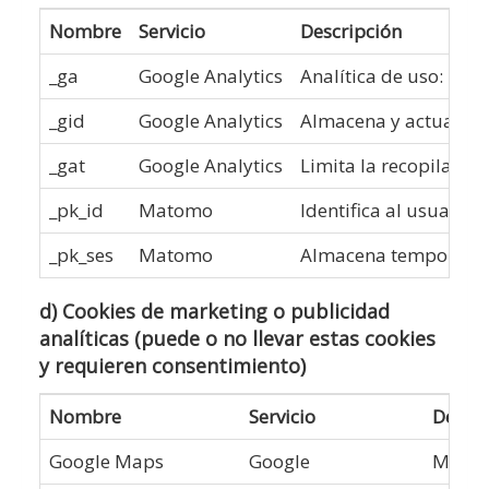
Nombre
Servicio
Descripción
_ga
Google Analytics
Analítica de uso: nº v
_gid
Google Analytics
Almacena y actualiza 
_gat
Google Analytics
Limita la recopilación 
_pk_id
Matomo
Identifica al usuario 
_pk_ses
Matomo
Almacena temporalment
d) Cookies de marketing o publicidad
analíticas (puede o no llevar estas cookies
y requieren consentimiento)
Nombre
Servicio
Descri
Google Maps
Google
Mostra